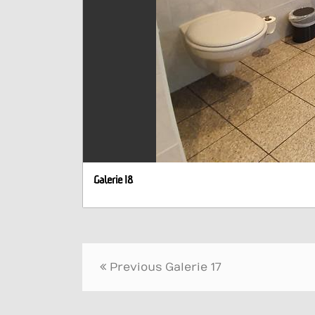
Galerie 18
Beitrags-
Previous
Galerie 17
Navigation