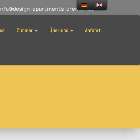
nfo@design-apartments-bremen.de
ise
Zimmer
Über uns
Anfahrt