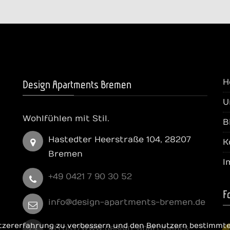
H
Design Apartments Bremen
U
Wohlfühlen mit Stil.
B
Hastedter Heerstraße 104, 28207
K
Bremen
I
+49 0421 7 90 30 52
F
info@design-apartments-bremen.de
Nutzererfahrung zu verbessern und den Benutzern bestimmt
fa
https://www.design-apartments-